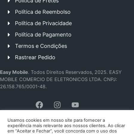
Política de Fretes
Política de Reembolso
Política de Privacidade
Política de Pagamento
Termos e Condições
Rastrear Pedido
Easy Mobile
.
Todos Direitos Reservados, 2025.
EASY
MOBILE COMERCIO DE ELETRONICOS LTDA.
CNPJ:
26.158.765/0001-48.
Usamos cookies em nosso site para fornecer a
experiência mais relevante aos nossos clientes. Ao clicar
em “Aceitar e Fechar”, você concorda com o uso dos