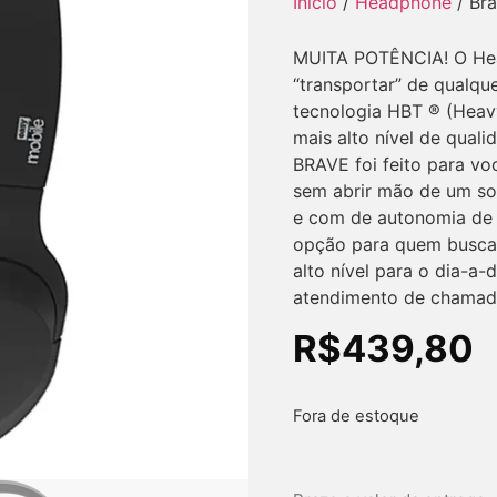
Início
/
Headphone
/ Br
MUITA POTÊNCIA! O Hea
“transportar” de qualque
tecnologia HBT ® (Heav
mais alto nível de qual
BRAVE foi feito para vo
sem abrir mão de um som
e com de autonomia de 
opção para quem busca 
alto nível para o dia-a-
atendimento de chamada
R$
439,80
Fora de estoque