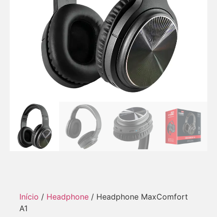
Início
/
Headphone
/ Headphone MaxComfort
A1