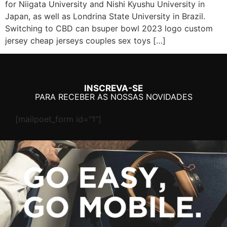
for Niigata University and Nishi Kyushu University in
Japan, as well as Londrina State University in Brazil.
Switching to CBD can bsuper bowl 2023 logo custom
jersey cheap jerseys couples sex toys […]
INSCREVA-SE
PARA RECEBER AS NOSSAS NOVIDADES
[mailpoet_form id="1"]